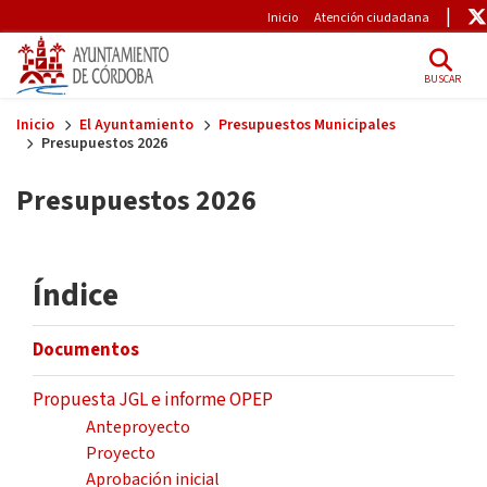
Pre-Header
Inicio
Atención ciudadana
BUSCAR
Skip to main content
Inicio
El Ayuntamiento
Presupuestos Municipales
Presupuestos 2026
Presupuestos 2026
Índice
Documentos
Propuesta JGL e informe OPEP
Anteproyecto
Proyecto
Aprobación inicial