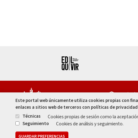
Capitula
Este portal web únicamente utiliza cookies propias con fin
Córdoba 
enlaces a sitios web de terceros con políticas de privacidad
957 49 99
Técnicas
Cookies propias de sesión como la aceptació
957 47 80
Seguimiento
Cookies de análisis y seguimiento.
GUARDAR PREFERENCIAS