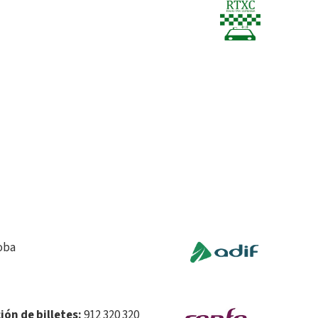
doba
ión de billetes:
912 320 320