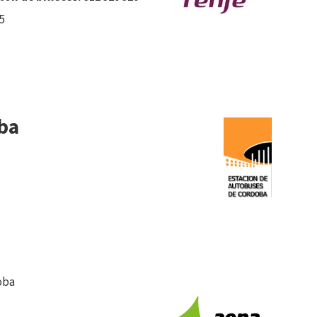
5
ba
oba