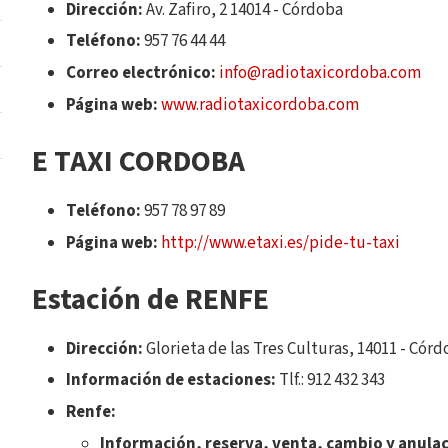
Dirección:
Av. Zafiro, 2
14014 - Córdoba
Teléfono:
957 76 44 44
Correo electrónico:
info@radiotaxicordoba.com
Página web:
www.radiotaxicordoba.com
E TAXI CORDOBA
Teléfono:
957 78 97 89
Página web:
http://www.etaxi.es/pide-tu-taxi
Estación de RENFE
Dirección:
Glorieta de las Tres Culturas, 14011 - Cór
Información de estaciones:
Tlf.: 912 432 343
Renfe:
Información, reserva, venta, cambio y anulac