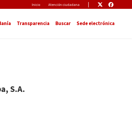
Pre-Header
Enlace
Enlace
Inicio
Atención ciudadana
danía
Transparencia
Buscar
Sede electrónica
a, S.A.