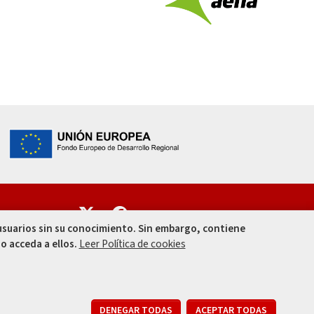
Enlace
Enlace
 usuarios sin su conocimiento. Sin embargo, contiene
o acceda a ellos.
Leer Política de cookies
010
RETIR
DENEGAR TODAS
ACEPTAR TODAS