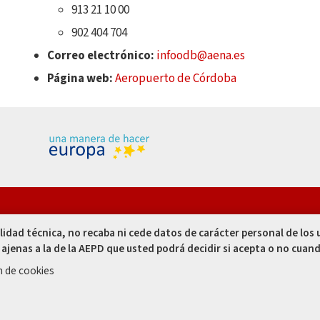
913 21 10 00
902 404 704
Correo electrónico:
infoodb@aena.es
Página web:
Aeropuerto de Córdoba
res, 1. 14002
alidad técnica, no recaba ni cede datos de carácter personal de los
- España
 ajenas a la de la AEPD que usted podrá decidir si acepta o no cuand
 00
n de cookies
 50