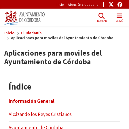
Pre-Header
Enlace
Enl
Inicio
Atención ciudadana
BUSCAR
MENÚ
Skip to main content
Inicio
Ciudadanía
Aplicaciones para moviles del Ayuntamiento de Córdoba
Aplicaciones para moviles del
Ayuntamiento de Córdoba
Índice
Información General
Alcázar de los Reyes Cristianos
Ayuntamiento de Córdoba