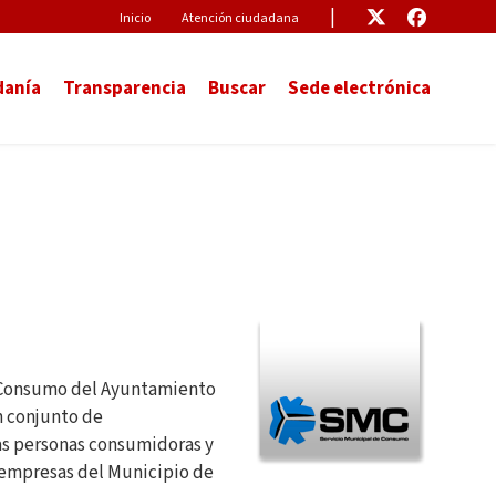
Pre-Header
Enlace
Enlace
Inicio
Atención ciudadana
danía
Transparencia
Buscar
Sede electrónica
e Consumo del Ayuntamiento
n conjunto de
las personas consumidoras y
y empresas del Municipio de