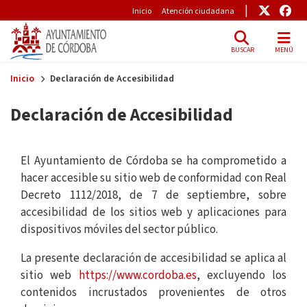
Pre-Header
Enlace
Enl
Inicio
Atención ciudadana
BUSCAR
MENÚ
Skip to main content
Inicio
Declaración de Accesibilidad
Declaración de Accesibilidad
El Ayuntamiento de Córdoba se ha comprometido a
hacer accesible su sitio web de conformidad con Real
Decreto 1112/2018, de 7 de septiembre, sobre
accesibilidad de los sitios web y aplicaciones para
dispositivos móviles del sector público.
La presente declaración de accesibilidad se aplica al
sitio web
https://www.cordoba.es
, excluyendo los
contenidos incrustados provenientes de otros