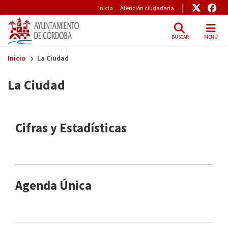
Pre-Header
Enlace
Enl
Inicio
Atención ciudadana
BUSCAR
MENÚ
Skip to main content
Inicio
La Ciudad
La Ciudad
Main menu
Cifras y Estadísticas
Agenda Única