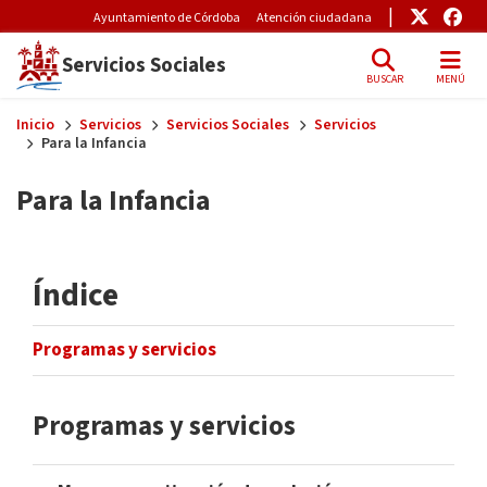
Pre-Header Microsite
Enlace
Enl
Ayuntamiento de Córdoba
Atención ciudadana
Servicios Sociales
BUSCAR
MENÚ
Skip to main content
Inicio
Servicios
Servicios Sociales
Servicios
Para la Infancia
Para la Infancia
Índice
Programas y servicios
Programas y servicios