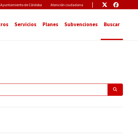
Pre-Header Microsite
Enlace
Enlace
Ayuntamiento de Córdoba
Atención ciudadana
ros
Servicios
Planes
Subvenciones
Buscar