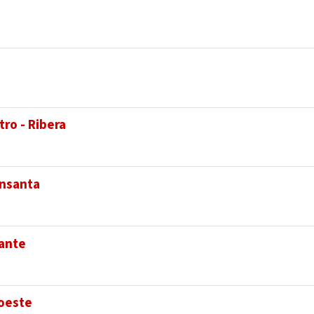
ro - Ribera
ensanta
vante
roeste