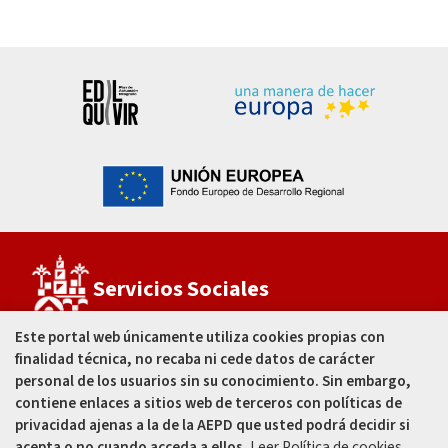
Servicios Sociales
Este portal web únicamente utiliza cookies propias con
finalidad técnica, no recaba ni cede datos de carácter
Estadio Municipal
El Arcángel
personal de los usuarios sin su conocimiento. Sin embargo,
C/ José Ramón García Fernández, s/n
contiene enlaces a sitios web de terceros con políticas de
Córdoba - España
privacidad ajenas a la de la AEPD que usted podrá decidir si
acepta o no cuando acceda a ellos.
Leer Política de cookies