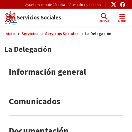
Pre-Header Microsite
Enlace
Enl
Ayuntamiento de Córdoba
Atención ciudadana
Servicios Sociales
BUSCAR
MENÚ
Skip to main content
Inicio
Servicios
Servicios Sociales
La Delegación
La Delegación
Información general
Comunicados
Documentación