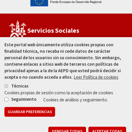
Servicios Sociales
Este portal web únicamente utiliza cookies propias con
finalidad técnica, no recaba ni cede datos de carácter
Estadio Municipal
El Arcángel
personal de los usuarios sin su conocimiento. Sin embargo,
C/ José Ramón García Fernández, s/n
contiene enlaces a sitios web de terceros con políticas de
Córdoba - España
privacidad ajenas a la de la AEPD que usted podrá decidir si
acepta o no cuando acceda a ellos.
Leer Política de cookies
957 499 995
Técnicas
Cookies propias de sesión como la aceptación de cookies
Seguimiento
Cookies de análisis y seguimiento.
GUARDAR PREFERENCIAS
Mapa web
Aviso legal
Protección de Datos
Política de Privacidad
R
Registros de Actividades de Tratamiento
DENEGAR TODAS
ACEPTAR TODAS
010