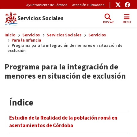
Pre-Header Microsite
Enlace
Enl
Ayuntamiento de Córdoba
Atención ciudadana
Servicios Sociales
BUSCAR
MENÚ
Skip to main content
Inicio
Servicios
Servicios Sociales
Servicios
Para la Infancia
Programa para la integración de menores en situación de
exclusión
Programa para la integración de
menores en situación de exclusión
Índice
Estudio de la Realidad de la población romá en
asentamientos de Córdoba