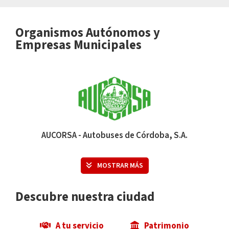
Mujer e
Participación
Salud
Igualdad
Ciudadana
pública
Organismos Autónomos y
Empresas Municipales
Seguridad
Servicios
Servicios
Ciudadana y
Básicos
Sociales
Vía Pública
AUCORSA - Autobuses de Córdoba, S.A.
MOSTRAR MÁS
Descubre nuestra ciudad
Urbanismo,
A tu servicio
Patrimonio
Vivienda y