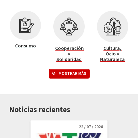
Consumo
Cooperación
Cultura,
y
Ocio y
Solidaridad
Naturaleza
MOSTRAR MÁS
Noticias recientes
Educación e
Empleo y
Gestión del
Infancia
Formación
Ruido
22 / 07 / 2026