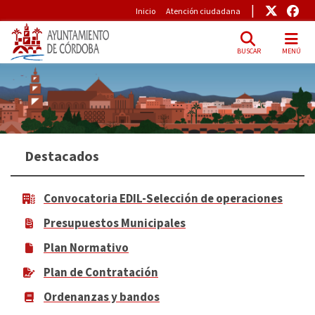
Pre-Header
Enlace
Enl
Inicio
Atención ciudadana
BUSCAR
MENÚ
Skip to main content
Destacados
Convocatoria EDIL-Selección de operaciones
Presupuestos Municipales
Plan Normativo
Plan de Contratación
Ordenanzas y bandos