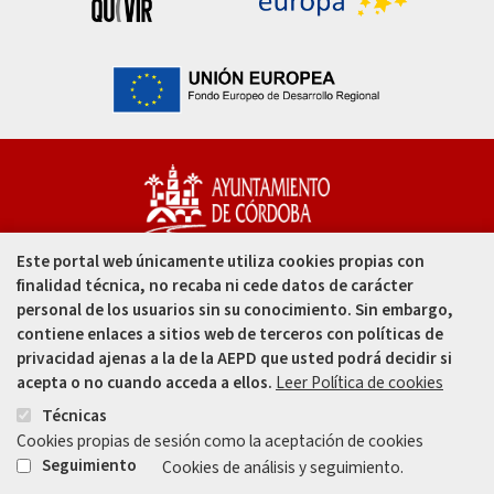
IMDEEC - Instituto Municipal de Desarrollo
Económico y Empleo
Este portal web únicamente utiliza cookies propias con
Capitulares, 1. 14002
finalidad técnica, no recaba ni cede datos de carácter
Córdoba - España
personal de los usuarios sin su conocimiento. Sin embargo,
contiene enlaces a sitios web de terceros con políticas de
957 49 99 00
IMGEMA - Instituto Municipal de Gestión
privacidad ajenas a la de la AEPD que usted podrá decidir si
Medioambiental “Real Jardín Botánico de Córdoba”
acepta o no cuando acceda a ellos.
Leer Política de cookies
957 47 80 50
Técnicas
Cookies propias de sesión como la aceptación de cookies
Enlace
Enlace
Seguimiento
Cookies de análisis y seguimiento.