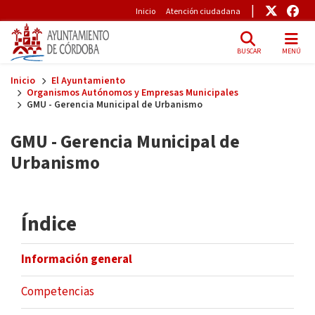
Pre-Header
Enlace
Enl
Inicio
Atención ciudadana
BUSCAR
MENÚ
Skip to main content
Inicio
El Ayuntamiento
Organismos Autónomos y Empresas Municipales
GMU - Gerencia Municipal de Urbanismo
GMU - Gerencia Municipal de
Urbanismo
Índice
Información general
Competencias