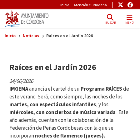
Pre-Header
Enlace
Enl
Inicio
Atención ciudadana
BUSCAR
MENÚ
Skip to main content
Inicio
Noticias
Raíces en el Jardín 2026
Raíces en el Jardín 2026
24/06/2026
IMGEMA
anuncia el cartel de su
Programa RAÍCES
de
este verano. Será, como siempre, las noches de los
martes, con espectáculos infantiles
, y los
miércoles, con conciertos de música variada
. Este
año además, cuentan con la colaboración de la
Federación de Peñas Cordobesas con la que se
incorporan
noches de flamenco (jueves).