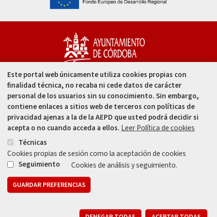
Este portal web únicamente utiliza cookies propias con
Capitulares, 1. 14002
finalidad técnica, no recaba ni cede datos de carácter
Córdoba - España
personal de los usuarios sin su conocimiento. Sin embargo,
contiene enlaces a sitios web de terceros con políticas de
957 49 99 00
privacidad ajenas a la de la AEPD que usted podrá decidir si
acepta o no cuando acceda a ellos.
Leer Política de cookies
957 47 80 50
Técnicas
Cookies propias de sesión como la aceptación de cookies
Enlace
Enlace
Seguimiento
Cookies de análisis y seguimiento.
GUARDAR PREFERENCIAS
Mapa web
Aviso legal
Protección de Datos
Política de Privacidad
R
Registros de Actividades de Tratamiento