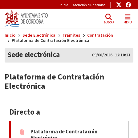
Pre-Header
Enlace
Enl
Inicio
Atención ciudadana
BUSCAR
MENÚ
Skip to main content
Inicio
Sede Electrónica
Trámites
Contratación
Plataforma de Contratación Electrónica
Sede electrónica
09/08/2026
12:10:23
Plataforma de Contratación
Electrónica
Directo a
Plataforma de Contratación
Electrónica