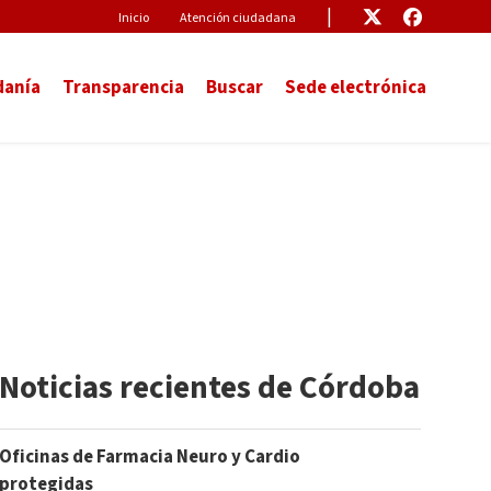
Pre-Header
Enlace
Enlace
Inicio
Atención ciudadana
danía
Transparencia
Buscar
Sede electrónica
Noticias recientes de Córdoba
Oficinas de Farmacia Neuro y Cardio
protegidas