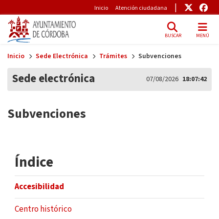
Pre-Header
Enlace
Enl
Inicio
Atención ciudadana
BUSCAR
MENÚ
Skip to main content
Inicio
Sede Electrónica
Trámites
Subvenciones
Sede electrónica
07/08/2026
18:07:42
Subvenciones
Índice
Accesibilidad
Centro histórico