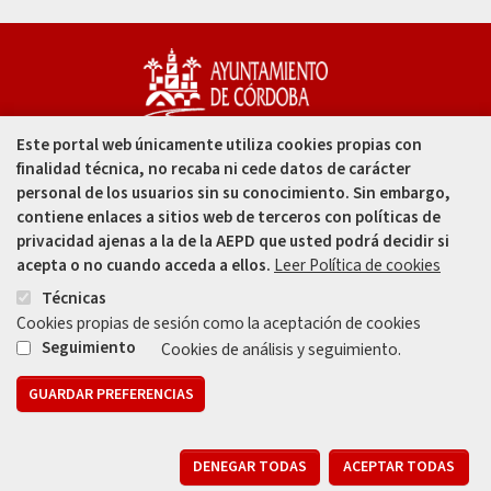
Este portal web únicamente utiliza cookies propias con
Capitulares, 1. 14002
finalidad técnica, no recaba ni cede datos de carácter
Córdoba - España
personal de los usuarios sin su conocimiento. Sin embargo,
contiene enlaces a sitios web de terceros con políticas de
957 49 99 00
privacidad ajenas a la de la AEPD que usted podrá decidir si
acepta o no cuando acceda a ellos.
Leer Política de cookies
957 47 80 50
Técnicas
Cookies propias de sesión como la aceptación de cookies
Enlace
Enlace
Seguimiento
Cookies de análisis y seguimiento.
GUARDAR PREFERENCIAS
Mapa web
Aviso legal
Protección de Datos
Política de Privacidad
R
Registros de Actividades de Tratamiento
DENEGAR TODAS
ACEPTAR TODAS
010
Declaración de Accesibilidad