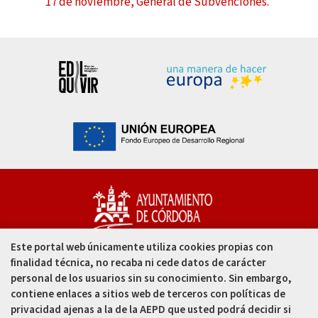
17 de noviembre, General de Subvenciones.
Este portal web únicamente utiliza cookies propias con
Capitulares, 1. 14002
finalidad técnica, no recaba ni cede datos de carácter
Córdoba - España
personal de los usuarios sin su conocimiento. Sin embargo,
contiene enlaces a sitios web de terceros con políticas de
957 49 99 00
privacidad ajenas a la de la AEPD que usted podrá decidir si