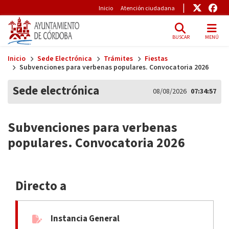
Pre-Header
Enlace
Enl
Inicio
Atención ciudadana
BUSCAR
MENÚ
Skip to main content
Inicio
Sede Electrónica
Trámites
Fiestas
Subvenciones para verbenas populares. Convocatoria 2026
Sede electrónica
08/08/2026
07:34:58
Subvenciones para verbenas
populares. Convocatoria 2026
Directo a
Instancia General