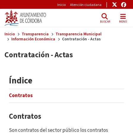
Pre-Header
Enlace
Enl
Inicio
Atención ciudadana
BUSCAR
MENÚ
Skip to main content
Inicio
Transparencia
Transparencia Municipal
Información Económica
Contratación - Actas
Contratación - Actas
Índice
Contratos
Contratos
Son contratos del sector público los contratos