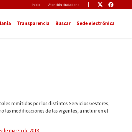
Pre-Header
Enlace
Enlace
Inicio
Atención ciudadana
danía
Transparencia
Buscar
Sede electrónica
es remitidas por los distintos Servicios Gestores,
las modificaciones de las vigentes, a incluir en el
6 de marzo de 2018.