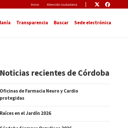
Pre-Header
Enlace
Enlace
Inicio
Atención ciudadana
danía
Transparencia
Buscar
Sede electrónica
Noticias recientes de Córdoba
Oficinas de Farmacia Neuro y Cardio
protegidas
Raíces en el Jardín 2026