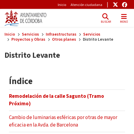
Pre-Header
Enlace
Enl
Inicio
Atención ciudadana
BUSCAR
MENÚ
Skip to main content
Inicio
Servicios
Infraestructuras
Servicios
Proyectos y Obras
Otros planes
Distrito Levante
Distrito Levante
Índice
Remodelación de la calle Sagunto (Tramo
Próximo)
Cambio de luminarias esféricas por otras de mayor
eficacia en la Avda. de Barcelona