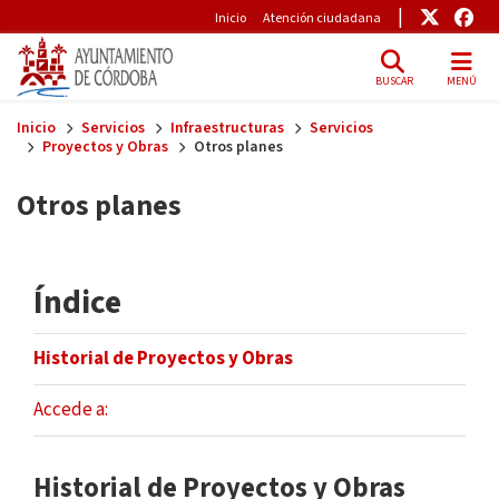
Pre-Header
Enlace
Enl
Inicio
Atención ciudadana
BUSCAR
MENÚ
Skip to main content
Inicio
Servicios
Infraestructuras
Servicios
Proyectos y Obras
Otros planes
Otros planes
Índice
Historial de Proyectos y Obras
Accede a:
Historial de Proyectos y Obras