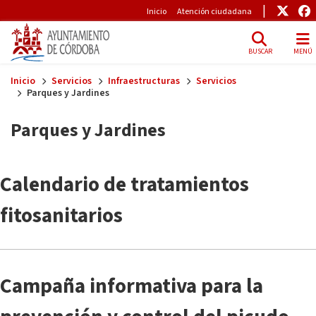
Pre-Header
Enlac
E
Inicio
Atención ciudadana
BUSCAR
MENÚ
Skip to main content
Inicio
Servicios
Infraestructuras
Servicios
Parques y Jardines
Parques y Jardines
Calendario de tratamientos
fitosanitarios
Campaña informativa para la