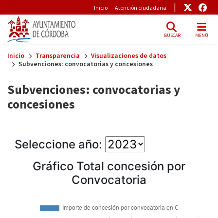
Pre-Header
Enlace
Enl
Inicio
Atención ciudadana
BUSCAR
MENÚ
Skip to main content
Inicio
Transparencia
Visualizaciones de datos
Subvenciones: convocatorias y concesiones
Subvenciones: convocatorias y
concesiones