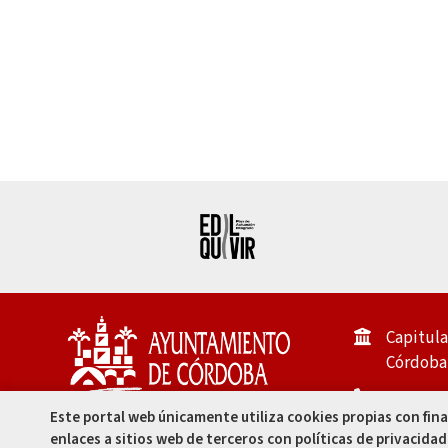
Capitula
Córdoba 
957 49 99
Este portal web únicamente utiliza cookies propias con fin
957 47 80
enlaces a sitios web de terceros con políticas de privacidad