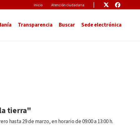
Pre-Header
Enlace
Enlace
Inicio
Atención ciudadana
danía
Transparencia
Buscar
Sede electrónica
la tierra"
ero hasta 29 de marzo, en horario de 09:00 a 13:00 h.