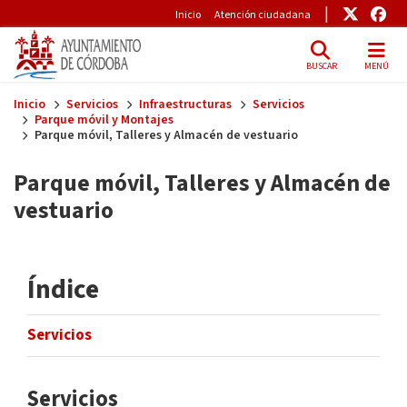
Pre-Header
Enlace
Enl
Inicio
Atención ciudadana
BUSCAR
MENÚ
Skip to main content
Inicio
Servicios
Infraestructuras
Servicios
Parque móvil y Montajes
Parque móvil, Talleres y Almacén de vestuario
Parque móvil, Talleres y Almacén de
vestuario
Índice
Servicios
Servicios