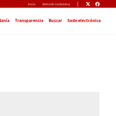
Pre-Header
Enlace
Enlace
Inicio
Atención ciudadana
danía
Transparencia
Buscar
Sede electrónica