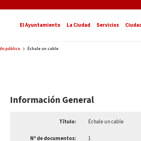
El Ayuntamiento
La Ciudad
Servicios
Ciuda
do público
Échale un cable
Información General
Título:
Échale un cable
Nº de documentos:
1