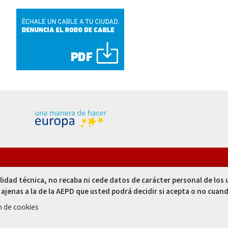
res, 1. 14002
alidad técnica, no recaba ni cede datos de carácter personal de los
- España
 ajenas a la de la AEPD que usted podrá decidir si acepta o no cuand
 00
n de cookies
 50