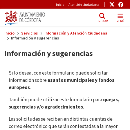
Pre-Header
Enlace
Enl
Inicio
Atención ciudadana
BUSCAR
MENÚ
Skip to main content
Inicio
Servicios
Información y Atención Ciudadana
Información y sugerencias
Información y sugerencias
Si lo desea, con este formulario puede solicitar
información sobre
asuntos municipales y fondos
europeos
.
También puede utilizar este formulario para
quejas,
sugerencias y/o agradecimientos
.
Las solicitudes se reciben en distintas cuentas de
correo electrónico que serán contestadas a la mayor