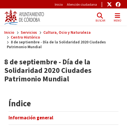
Pre-Header
Enlace
Enl
Inicio
Atención ciudadana
BUSCAR
MENÚ
Skip to main content
Inicio
Servicios
Cultura, Ocio y Naturaleza
Centro Histórico
8 de septiembre - Día de la Solidaridad 2020 Ciudades
Patrimonio Mundial
8 de septiembre - Día de la
Solidaridad 2020 Ciudades
Patrimonio Mundial
Índice
Información general