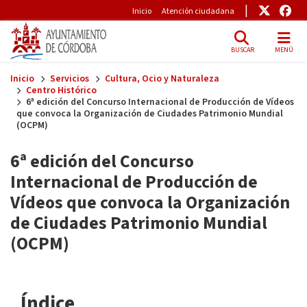
Pre-Header
Enlace
Enl
Inicio
Atención ciudadana
BUSCAR
MENÚ
Skip to main content
Inicio
Servicios
Cultura, Ocio y Naturaleza
Centro Histórico
6ª edición del Concurso Internacional de Producción de Vídeos
que convoca la Organización de Ciudades Patrimonio Mundial
(OCPM)
6ª edición del Concurso
Internacional de Producción de
Vídeos que convoca la Organización
de Ciudades Patrimonio Mundial
(OCPM)
Índice