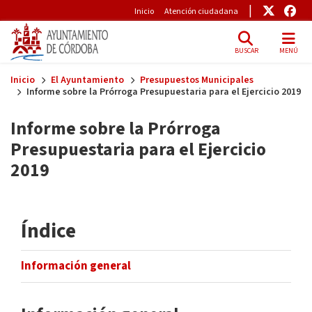
Pre-Header
Enlace
Enl
Inicio
Atención ciudadana
BUSCAR
MENÚ
Skip to main content
Inicio
El Ayuntamiento
Presupuestos Municipales
Informe sobre la Prórroga Presupuestaria para el Ejercicio 2019
Informe sobre la Prórroga
Presupuestaria para el Ejercicio
2019
Índice
Información general