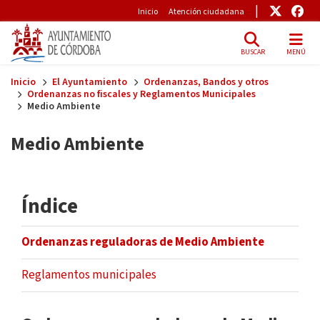
Pre-Header
Enlace
Enl
Inicio
Atención ciudadana
BUSCAR
MENÚ
Skip to main content
Inicio
El Ayuntamiento
Ordenanzas, Bandos y otros
Ordenanzas no fiscales y Reglamentos Municipales
Medio Ambiente
Medio Ambiente
Índice
Ordenanzas reguladoras de Medio Ambiente
Reglamentos municipales