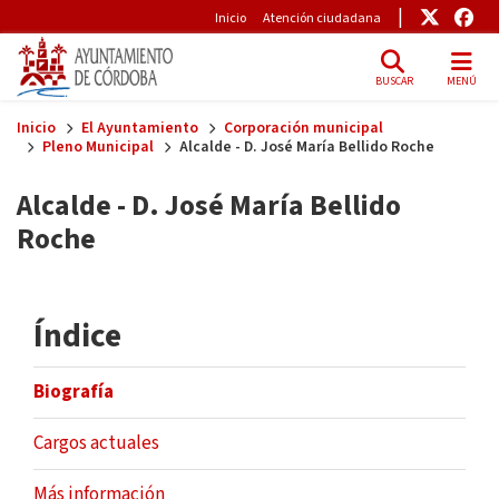
Pre-Header
Enlace
Enl
Inicio
Atención ciudadana
BUSCAR
MENÚ
Skip to main content
Inicio
El Ayuntamiento
Corporación municipal
Pleno Municipal
Alcalde - D. José María Bellido Roche
Alcalde - D. José María Bellido
Roche
Índice
Biografía
Cargos actuales
Más información