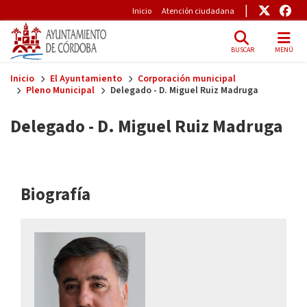
Pre-Header
Enlace
Enl
Inicio
Atención ciudadana
BUSCAR
MENÚ
Skip to main content
Inicio
El Ayuntamiento
Corporación municipal
Pleno Municipal
Delegado - D. Miguel Ruiz Madruga
Delegado - D. Miguel Ruiz Madruga
Biografía