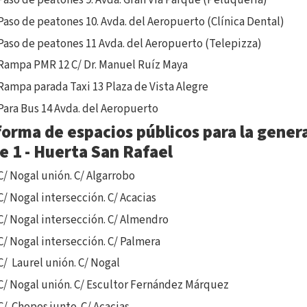
Paso de peatones 9. Avda. Gran Vía Parque (Peluquería)
Paso de peatones 10. Avda. del Aeropuerto (Clínica Dental)
Paso de peatones 11 Avda. del Aeropuerto (Telepizza)
Rampa PMR 12 C/ Dr. Manuel Ruíz Maya
Rampa parada Taxi 13 Plaza de Vista Alegre
Para Bus 14 Avda. del Aeropuerto
orma de espacios públicos para la generac
e 1 - Huerta San Rafael
C/ Nogal unión. C/ Algarrobo
C/ Nogal intersección. C/ Acacias
C/ Nogal intersección. C/ Almendro
C/ Nogal intersección. C/ Palmera
C/ Laurel unión. C/ Nogal
C/ Nogal unión. C/ Escultor Fernández Márquez