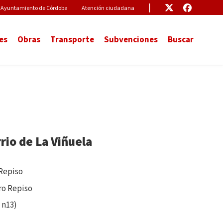
Pre-Header Microsite
Enlace
Enlace
Ayuntamiento de Córdoba
Atención ciudadana
es
Obras
Transporte
Subvenciones
Buscar
rrio de La Viñuela
Repiso
ro Repiso
 n13)