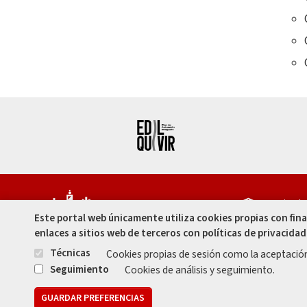
Capitula
Este portal web únicamente utiliza cookies propias con fin
Córdoba 
enlaces a sitios web de terceros con políticas de privacidad
957 49 99
Técnicas
Cookies propias de sesión como la aceptació
957 47 80
Seguimiento
Cookies de análisis y seguimiento.
GUARDAR PREFERENCIAS
Mapa web
Aviso legal
Protecció