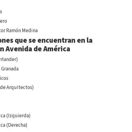
s
rero
itor Ramón Medina
ones que se encuentran en la
on Avenida de América
antander)
e Granada
icos
 de Arquitectos)
ca (Izquierda)
ica (Derecha)