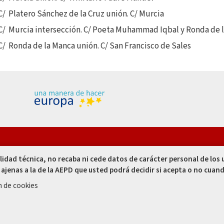
C/ Platero Sánchez de la Cruz unión. C/ Murcia
C/ Murcia intersección. C/ Poeta Muhammad Iqbal y Ronda de 
C/ Ronda de la Manca unión. C/ San Francisco de Sales
res, 1. 14002
alidad técnica, no recaba ni cede datos de carácter personal de los
- España
 ajenas a la de la AEPD que usted podrá decidir si acepta o no cuand
 00
n de cookies
 50
n de Datos
Política de Privacidad
Registros de Actividades