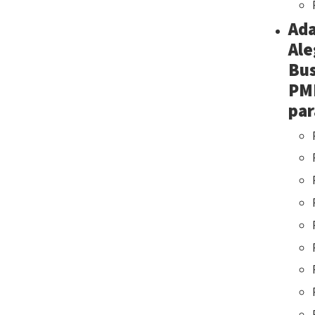
Ada
Ale
Bus
PMR
par