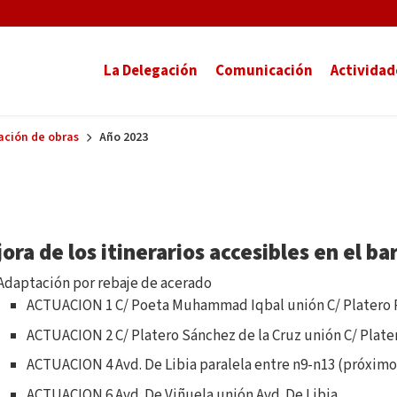
La Delegación
Comunicación
Actividad
ación de obras
Año 2023
ora de los itinerarios accesibles en el ba
Adaptación por rebaje de acerado
ACTUACION 1 C/ Poeta Muhammad Iqbal unión C/ Platero 
ACTUACION 2 C/ Platero Sánchez de la Cruz unión C/ Plate
ACTUACION 4 Avd. De Libia paralela entre n9-n13 (próximo
ACTUACION 6 Avd. De Viñuela unión Avd. De Libia