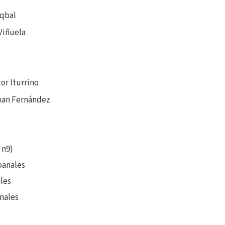
Iqbal
Viñuela
or Iturrino
uan Fernández
 n9)
banales
les
nales