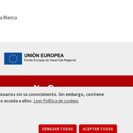
la Manca
Enlace
Enlace
 usuarios sin su conocimiento. Sin embargo, contiene
o acceda a ellos.
Leer Política de cookies
010
RETIR
DENEGAR TODAS
ACEPTAR TODAS
 de Tratamiento
Declaración de Accesibilidad