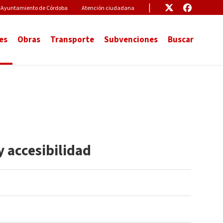
Pre-Header Microsite
Enlace
Enlace
Ayuntamiento de Córdoba
Atención ciudadana
es
Obras
Transporte
Subvenciones
Buscar
y accesibilidad