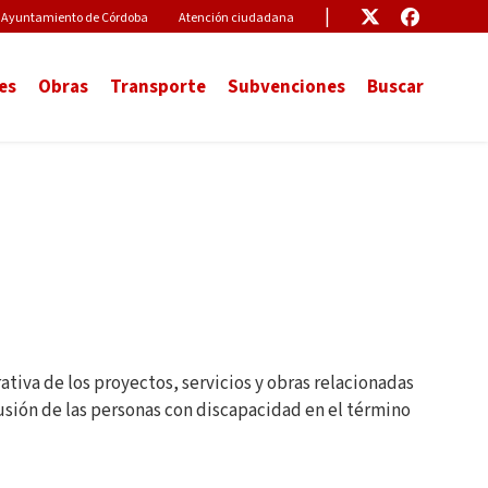
Pre-Header Microsite
Enlace
Enlace
Ayuntamiento de Córdoba
Atención ciudadana
es
Obras
Transporte
Subvenciones
Buscar
iva de los proyectos, servicios y obras relacionadas
lusión de las personas con discapacidad en el término