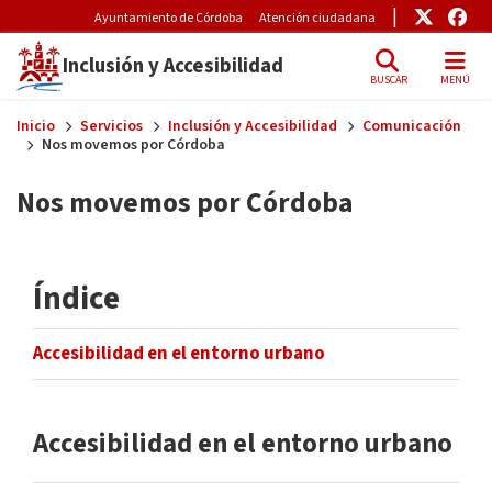
Pre-Header Microsite
Enlace
Enl
Ayuntamiento de Córdoba
Atención ciudadana
Inclusión y Accesibilidad
BUSCAR
MENÚ
Skip to main content
Inicio
Servicios
Inclusión y Accesibilidad
Comunicación
Nos movemos por Córdoba
Nos movemos por Córdoba
Índice
Accesibilidad en el entorno urbano
Accesibilidad en el entorno urbano