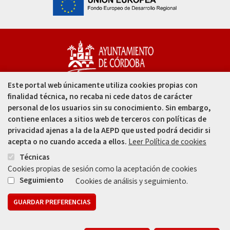
Este portal web únicamente utiliza cookies propias con
Capitulares, 1. 14002
finalidad técnica, no recaba ni cede datos de carácter
Córdoba - España
personal de los usuarios sin su conocimiento. Sin embargo,
contiene enlaces a sitios web de terceros con políticas de
957 49 99 00
privacidad ajenas a la de la AEPD que usted podrá decidir si
acepta o no cuando acceda a ellos.
Leer Política de cookies
957 47 80 50
Técnicas
Cookies propias de sesión como la aceptación de cookies
Enlace
Enlace
Seguimiento
Cookies de análisis y seguimiento.
GUARDAR PREFERENCIAS
Mapa web
Aviso legal
Protección de Datos
Política de Privacidad
R