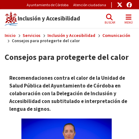
Pre-Header Microsite
Enlace
Enl
Ayuntamiento de Córdoba
Atención ciudadana
Inclusión y Accesibilidad
BUSCAR
MENÚ
Skip to main content
Inicio
Servicios
Inclusión y Accesibilidad
Comunicación
Consejos para protegerte del calor
Consejos para protegerte del calor
Recomendaciones contra el calor de la Unidad de
Salud Pública del Ayuntamiento de Córdoba en
colaboración con la Delegación de Inclusión y
Accesibilidad con subtitulado e interpretación de
lengua de signos.