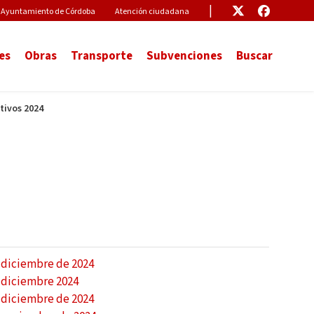
Pre-Header Microsite
Enlace
Enlace
Ayuntamiento de Córdoba
Atención ciudadana
es
Obras
Transporte
Subvenciones
Buscar
tivos 2024
 diciembre de 2024
 diciembre 2024
 diciembre de 2024