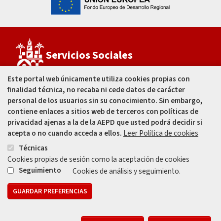
Servicios Sociales
Este portal web únicamente utiliza cookies propias con
finalidad técnica, no recaba ni cede datos de carácter
Estadio Municipal
El Arcángel
personal de los usuarios sin su conocimiento. Sin embargo,
C/ José Ramón García Fernández, s/n
contiene enlaces a sitios web de terceros con políticas de
Córdoba - España
privacidad ajenas a la de la AEPD que usted podrá decidir si
acepta o no cuando acceda a ellos.
Leer Política de cookies
957 499 995
Técnicas
Cookies propias de sesión como la aceptación de cookies
Seguimiento
Cookies de análisis y seguimiento.
GUARDAR PREFERENCIAS
Mapa web
Aviso legal
Protección de Datos
Política de Privacidad
R
Registros de Actividades de Tratamiento