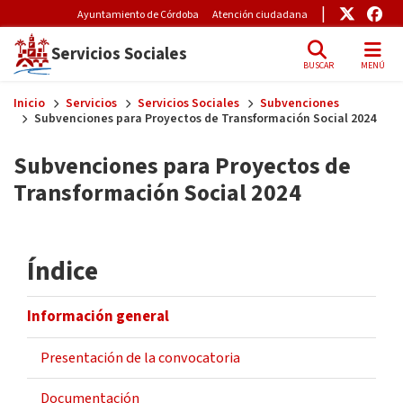
Pre-Header Microsite
Enlace
Enl
Ayuntamiento de Córdoba
Atención ciudadana
Servicios Sociales
BUSCAR
MENÚ
Skip to main content
Inicio
Servicios
Servicios Sociales
Subvenciones
Subvenciones para Proyectos de Transformación Social 2024
Subvenciones para Proyectos de
Transformación Social 2024
Índice
Información general
Presentación de la convocatoria
Documentación