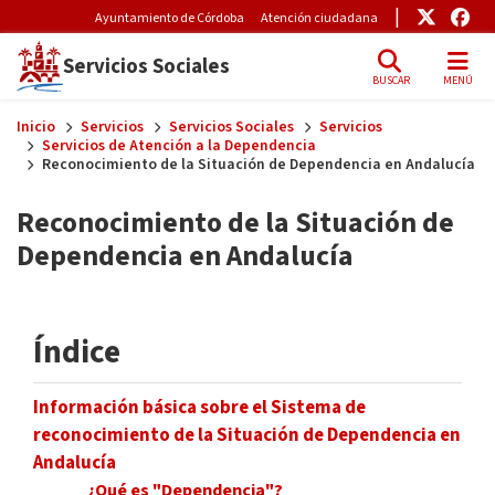
Pre-Header Microsite
Enlace
Enl
Ayuntamiento de Córdoba
Atención ciudadana
Servicios Sociales
BUSCAR
MENÚ
Skip to main content
Inicio
Servicios
Servicios Sociales
Servicios
Servicios de Atención a la Dependencia
Reconocimiento de la Situación de Dependencia en Andalucía
Reconocimiento de la Situación de
Dependencia en Andalucía
Índice
Información básica sobre el Sistema de
reconocimiento de la Situación de Dependencia en
Andalucía
¿Qué es "Dependencia"?