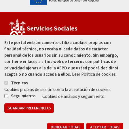
Servicios Sociales
Este portal web únicamente utiliza cookies propias con
finalidad técnica, no recaba ni cede datos de carácter
Estadio Municipal
El Arcángel
personal de los usuarios sin su conocimiento. Sin embargo,
C/ José Ramón García Fernández, s/n
contiene enlaces a sitios web de terceros con políticas de
Córdoba - España
privacidad ajenas a la de la AEPD que usted podrá decidir si
acepta o no cuando acceda a ellos.
Leer Política de cookies
957 499 995
Técnicas
Cookies propias de sesión como la aceptación de cookies
Seguimiento
Cookies de análisis y seguimiento.
GUARDAR PREFERENCIAS
Mapa web
Aviso legal
Protección de Datos
Política de Privacidad
R
Registros de Actividades de Tratamiento
DENEGAR TODAS
ACEPTAR TODAS
010