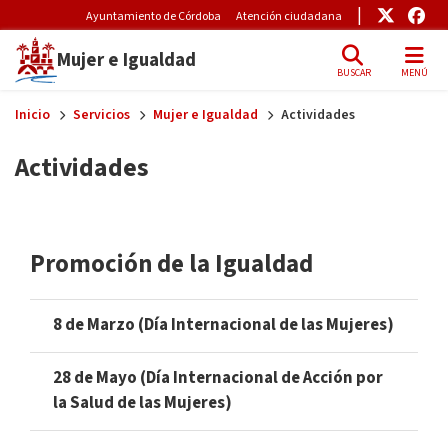
Pre-Header Microsite
Enlace
Enl
Ayuntamiento de Córdoba
Atención ciudadana
Mujer e Igualdad
BUSCAR
MENÚ
Skip to main content
Inicio
Servicios
Mujer e Igualdad
Actividades
Actividades
Promoción de la Igualdad
8 de Marzo (Día Internacional de las Mujeres)
28 de Mayo (Día Internacional de Acción por
la Salud de las Mujeres)