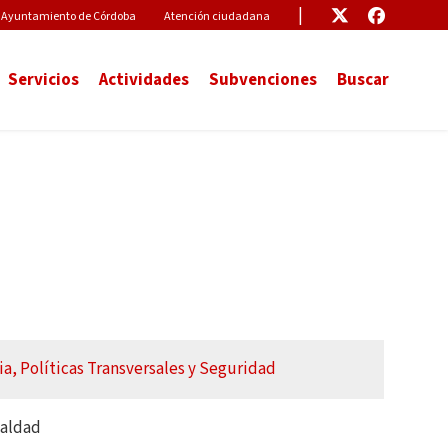
Pre-Header Microsite
Enlace
Enlace
Ayuntamiento de Córdoba
Atención ciudadana
Servicios
Actividades
Subvenciones
Buscar
a, Políticas Transversales y Seguridad
ualdad