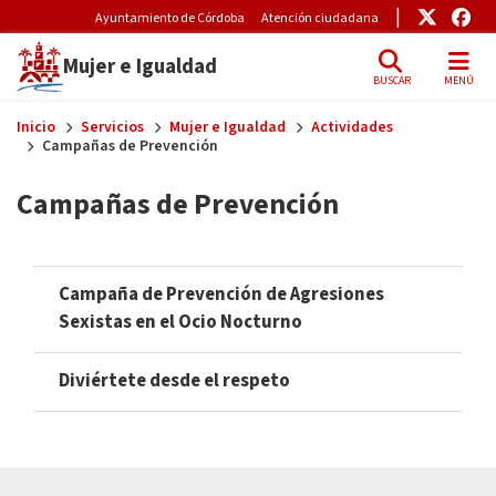
Pre-Header Microsite
Enlace
Enl
Ayuntamiento de Córdoba
Atención ciudadana
Mujer e Igualdad
BUSCAR
MENÚ
Skip to main content
Inicio
Servicios
Mujer e Igualdad
Actividades
Campañas de Prevención
Campañas de Prevención
Campaña de Prevención de Agresiones
Sexistas en el Ocio Nocturno
Diviértete desde el respeto