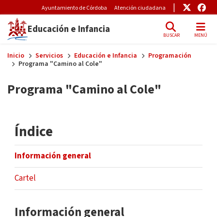
Pre-Header Microsite
Enlace
Enl
Ayuntamiento de Córdoba
Atención ciudadana
Educación e Infancia
BUSCAR
MENÚ
Skip to main content
Inicio
Servicios
Educación e Infancia
Programación
Programa "Camino al Cole"
Programa "Camino al Cole"
Índice
Información general
Cartel
Información general