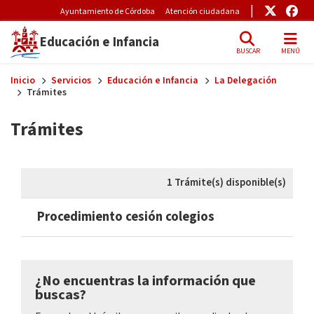
Pre-Header Microsite
Enlace
Enl
Ayuntamiento de Córdoba
Atención ciudadana
Educación e Infancia
BUSCAR
MENÚ
Skip to main content
Inicio
Servicios
Educación e Infancia
La Delegación
Trámites
Trámites
1 Trámite(s) disponible(s)
Procedimiento cesión colegios
¿No encuentras la información que
buscas?