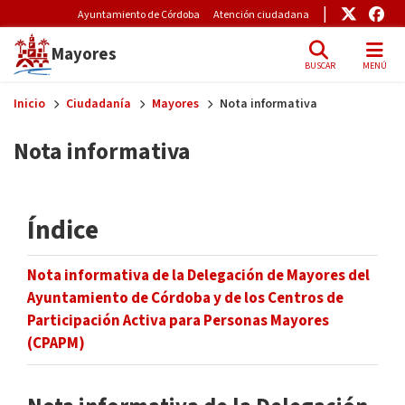
Pre-Header Microsite
Enlace
Enl
Ayuntamiento de Córdoba
Atención ciudadana
Mayores
BUSCAR
MENÚ
Skip to main content
Inicio
Ciudadanía
Mayores
Nota informativa
Nota informativa
Índice
Nota informativa de la Delegación de Mayores del
Ayuntamiento de Córdoba y de los Centros de
Participación Activa para Personas Mayores
(CPAPM)