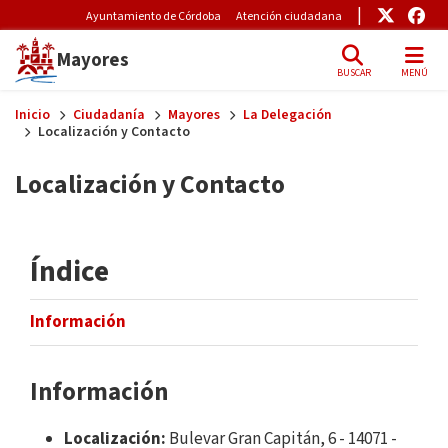
Pre-Header Microsite
Enlace
Enl
Ayuntamiento de Córdoba
Atención ciudadana
Mayores
BUSCAR
MENÚ
Skip to main content
Inicio
Ciudadanía
Mayores
La Delegación
Localización y Contacto
Localización y Contacto
Índice
Información
Información
Localización:
Bulevar Gran Capitán, 6 - 14071 -