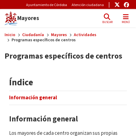
Pre-Header Microsite
Enlace
Enl
Ayuntamiento de Córdoba
Atención ciudadana
Mayores
BUSCAR
MENÚ
Skip to main content
Inicio
Ciudadanía
Mayores
Actividades
Programas específicos de centros
Programas específicos de centros
Índice
Información general
Información general
Los mayores de cada centro organizan sus propias